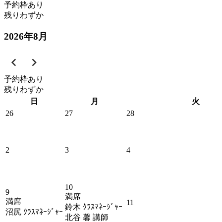
予約枠あり
残りわずか
2026
年
8
月
予約枠あり
残りわずか
日
月
火
26
27
28
2
3
4
10
9
満席
満席
11
鈴木 ｸﾗｽﾏﾈｰｼﾞｬｰ
沼尻 ｸﾗｽﾏﾈｰｼﾞｬｰ
北谷 馨 講師