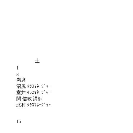
土
1
8
満席
沼尻 ｸﾗｽﾏﾈｰｼﾞｬｰ
室井 ｸﾗｽﾏﾈｰｼﾞｬｰ
関 信敏 講師
北村 ｸﾗｽﾏﾈｰｼﾞｬｰ
15