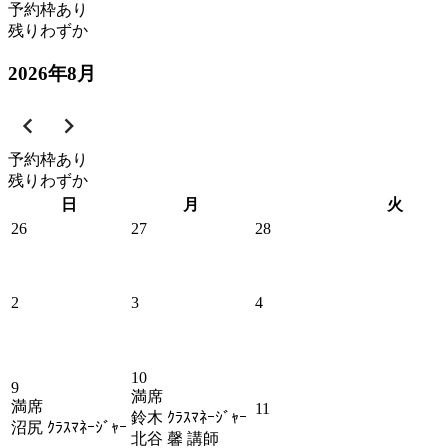
予約枠あり
残りわずか
2026
年
8
月
予約枠あり
残りわずか
日
月
火
26
27
28
2
3
4
10
9
満席
満席
11
鈴木 ｸﾗｽﾏﾈｰｼﾞｬｰ
沼尻 ｸﾗｽﾏﾈｰｼﾞｬｰ
北谷 馨 講師