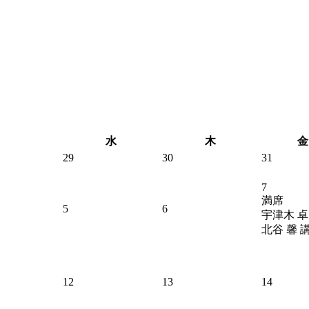
水
木
金
29
30
31
7
満席
5
6
宇津木 卓
北谷 馨 
12
13
14