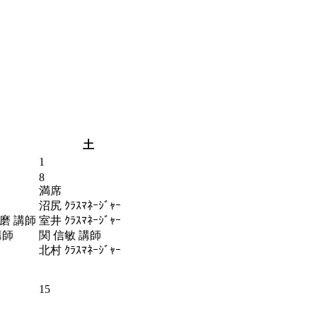
土
1
8
満席
沼尻 ｸﾗｽﾏﾈｰｼﾞｬｰ
磨 講師
室井 ｸﾗｽﾏﾈｰｼﾞｬｰ
講師
関 信敏 講師
北村 ｸﾗｽﾏﾈｰｼﾞｬｰ
15