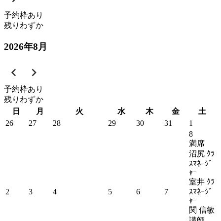
予約枠あり
残りわずか
2026
年
8
月
予約枠あり
残りわずか
日
月
火
水
木
金
土
26
27
28
29
30
31
1
8
満席
沼尻 ｸﾗ
ｽﾏﾈｰｼﾞ
ｬｰ
室井 ｸﾗ
2
3
4
5
6
7
ｽﾏﾈｰｼﾞ
ｬｰ
関 信敏
講師