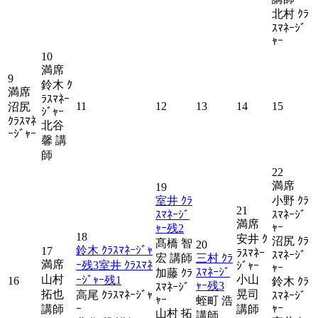
北村 ｸﾗ
ｽﾏﾈｰｼﾞ
ｬｰ
10
満席
9
鈴木 ｸ
満席
ﾗｽﾏﾈｰ
11
12
13
14
15
沼尻
ｼﾞｬｰ
ｸﾗｽﾏﾈ
北谷
ｰｼﾞｬｰ
馨 講
師
22
満席
19
室井 ｸﾗ
小野 ｸﾗ
21
ｽﾏﾈｰｼﾞ
ｽﾏﾈｰｼﾞ
満席
ｬｰ
ｬｰ
残
2
18
安井 ｸ
沼尻 ｸﾗ
髙橋 智
20
鈴木 ｸﾗｽﾏﾈｰｼﾞｬ
17
ﾗｽﾏﾈｰ
ｽﾏﾈｰｼﾞ
宏 講師
三村 ｸﾗ
満席
ｰ
残
3
室井 ｸﾗｽﾏﾈ
ｼﾞｬｰ
ｬｰ
ｽﾏﾈｰｼﾞ
加藤 ｸﾗ
山村
小山
ｰｼﾞｬｰ
残
1
16
鈴木 ｸﾗ
ｬｰ
残
3
ｽﾏﾈｰｼﾞ
拓也
晃司
高尾 ｸﾗｽﾏﾈｰｼﾞｬ
ｽﾏﾈｰｼﾞ
ｬｰ
蛭町 浩
ｬｰ
講師
ｰ
講師
山村 拓
講師