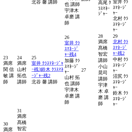
室井 ｸﾗ
北谷 馨 講師
高尾 ｸ
也 講師
ｽﾏﾈｰｼﾞ
ﾗｽﾏﾈｰ
宇津木
ｬｰ
ｼﾞｬｰ
卓磨 講
北村 ｸﾗ
師
ｽﾏﾈｰｼﾞ
ｬｰ
28
29
26
満席
北村 ｸﾗ
室井 ｸﾗ
ｽﾏﾈｰｼﾞ
髙橋
ｽﾏﾈｰｼﾞ
ｬｰ
残
2
智宏
ｬｰ
残
4
23
24
25
中村 ｸﾗ
講師
加藤 ｸﾗ
満席
満席
室井 ｸﾗｽﾏﾈｰｼﾞｬ
ｽﾏﾈｰｼﾞ
ｽﾏﾈｰｼﾞ
小山
関 信
山村
ｰ
残
3
鈴木 ｸﾗｽﾏﾈ
27
ｬｰ
ｬｰ
晃司
敏 講
拓也
ｰｼﾞｬｰ
残
2
沼尻 ｸﾗ
山村 拓
講師
師
講師
北谷 馨 講師
ｽﾏﾈｰｼﾞ
也 講師
宇津
ｬｰ
宇津木
木 卓
鈴木 ｸﾗ
卓磨 講
磨 講
ｽﾏﾈｰｼﾞ
師
師
ｬｰ
31
満席
髙橋
30
智宏
満席