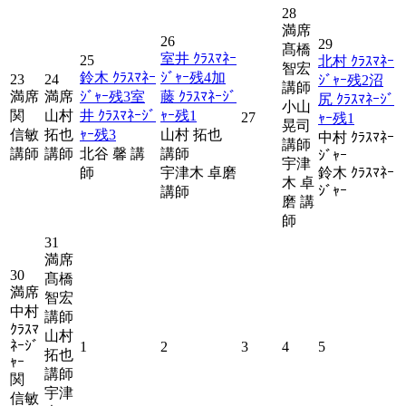
28
満席
26
29
髙橋
室井 ｸﾗｽﾏﾈｰ
25
北村 ｸﾗｽﾏﾈｰ
智宏
鈴木 ｸﾗｽﾏﾈｰ
ｼﾞｬｰ
残
4
加
23
24
ｼﾞｬｰ
残
2
沼
講師
満席
満席
ｼﾞｬｰ
残
3
室
藤 ｸﾗｽﾏﾈｰｼﾞ
尻 ｸﾗｽﾏﾈｰｼﾞ
小山
関
山村
井 ｸﾗｽﾏﾈｰｼﾞ
ｬｰ
残
1
27
ｬｰ
残
1
晃司
信敏
拓也
ｬｰ
残
3
山村 拓也
中村 ｸﾗｽﾏﾈｰ
講師
講師
講師
北谷 馨 講
講師
ｼﾞｬｰ
宇津
師
宇津木 卓磨
鈴木 ｸﾗｽﾏﾈｰ
木 卓
ｼﾞｬｰ
講師
磨 講
師
31
満席
30
髙橋
満席
智宏
中村
講師
ｸﾗｽﾏ
山村
ﾈｰｼﾞ
1
2
3
4
5
拓也
ｬｰ
講師
関
宇津
信敏