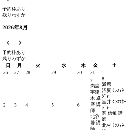
予約枠あり
残りわずか
2026
年
8
月
予約枠あり
残りわずか
日
月
火
水
木
金
土
26
27
28
29
30
31
1
8
7
満席
満席
沼尻 ｸﾗｽﾏﾈｰ
宇津
ｼﾞｬｰ
木 卓
室井 ｸﾗｽﾏﾈｰ
磨 講
2
3
4
5
6
ｼﾞｬｰ
師
関 信敏 講
北谷
師
馨 講
北村 ｸﾗｽﾏﾈｰ
師