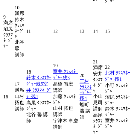
ｼﾞｬｰ
10
満席
9
鈴木
満席
ｸﾗｽﾏ
沼尻
ﾈｰｼﾞ
11
12
13
14
15
ｸﾗｽﾏ
ｬｰ
ﾈｰｼﾞ
北谷
ｬｰ
馨
講師
21
19
22
満席
室井 ｸﾗｽﾏﾈｰ
18
北村 ｸﾗｽﾏﾈｰ
安井
20
鈴木 ｸﾗｽﾏﾈｰ
ｼﾞｬｰ
残
3
ｼﾞｬｰ
残
1
ｸﾗｽﾏ
三村
ｼﾞｬｰ
残
5
室
髙橋 智宏
17
ﾈｰｼﾞ
小野 ｸﾗｽﾏﾈｰ
ｸﾗｽﾏﾈ
満席
井 ｸﾗｽﾏﾈｰｼﾞ
講師
ｬｰ
ｼﾞｬｰ
ｰｼﾞｬｰ
山村
小山
ｬｰ
残
1
加藤 ｸﾗｽﾏﾈｰ
16
沼尻 ｸﾗｽﾏﾈｰ
残
4
拓也
ｼﾞｬｰ
晃司
高尾 ｸﾗｽﾏﾈｰ
ｼﾞｬｰ
蛭町
山村 拓也
講師
ｼﾞｬｰ
講師
鈴木 ｸﾗｽﾏﾈｰ
浩 講
北谷 馨 講
講師
ｼﾞｬｰ
高尾
師
室井 ｸﾗｽﾏﾈｰ
師
宇津木 卓磨
ｸﾗｽﾏ
ﾈｰｼﾞ
ｼﾞｬｰ
講師
ｬｰ